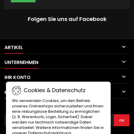
Folgen Sie uns auf Facebook

ARTIKEL

UNTERNEHMEN

IHR KONTO
Cookies & Datenschutz

KONTAKT
Wir verwenden Cookies, um den Betrieb
unseres Onlineshops sicherzustellen und Ihnen
NEWSLETTER
eine reibungslose Bestellung zu ermöglichen
(z. B. Warenkorb, Login, Sicherheit). Dabei
werden nur technisch notwendige Daten
verarbeitet. Weitere Informationen finden Sie in
unserer Datenschutzerklärung.